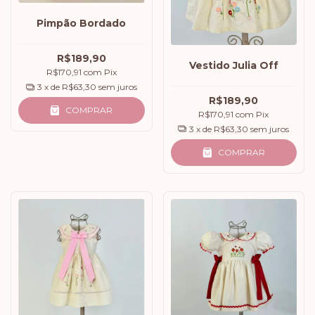
Pimpão Bordado
R$189,90
Vestido Julia Off
R$170,91
com
Pix
3
x de
R$63,30
sem juros
R$189,90
COMPRAR
R$170,91
com
Pix
3
x de
R$63,30
sem juros
COMPRAR